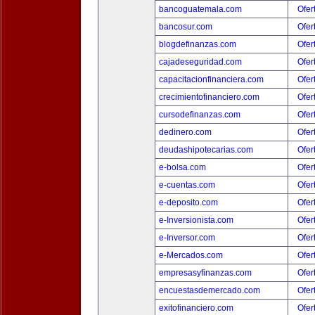
bancoguatemala.com
Ofer
bancosur.com
Ofer
blogdefinanzas.com
Ofer
cajadeseguridad.com
Ofer
capacitacionfinanciera.com
Ofer
crecimientofinanciero.com
Ofer
cursodefinanzas.com
Ofer
dedinero.com
Ofer
deudashipotecarias.com
Ofer
e-bolsa.com
Ofer
e-cuentas.com
Ofer
e-deposito.com
Ofer
e-Inversionista.com
Ofer
e-Inversor.com
Ofer
e-Mercados.com
Ofer
empresasyfinanzas.com
Ofer
encuestasdemercado.com
Ofer
exitofinanciero.com
Ofer