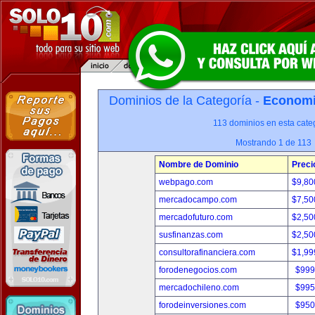
Dominios de la Categoría -
Economia
113 dominios en esta categ
Mostrando 1 de 113
Nombre de Dominio
Preci
webpago.com
$9,80
mercadocampo.com
$7,50
mercadofuturo.com
$2,50
susfinanzas.com
$2,50
consultorafinanciera.com
$1,99
forodenegocios.com
$999
mercadochileno.com
$995
forodeinversiones.com
$950