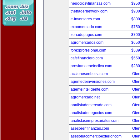
negociosyfinanzas.com
$950
thetradernetwork.com
$900
e-Inversores.com
$800
expomercado.com
$750
zonadepagos.com
$700
agromercados.com
$650
forexprofesional.com
$589
cafefinanciero.com
$550
prestamoenefectivo.com
$280
accionesenbolsa.com
Ofer
agentedeinversiones.com
Ofer
agenteinteligente.com
Ofer
agromercado.net
Ofer
analistademercado.com
Ofer
analistadenegocios.com
Ofer
analistasempresariales.com
Ofer
asesorenfinanzas.com
Ofer
asesoriacomercioexterior.com
Ofer