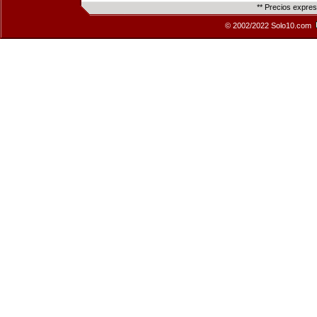
** Precios expre
© 2002/2022 Solo10.com