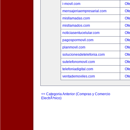
i-movil.com
Ofe
mensajeriaempresarial.com
Ofe
misllamadas.com
Ofe
misllamados.com
Ofe
noticiasentucelular.com
Ofe
pagospormovil.com
Ofe
planmovil.com
Ofe
solucionesdetelefonia.com
Ofe
sutelefonomovil.com
Ofe
telefoniadigital.com
Ofe
ventademoviles.com
Ofe
<< Categoria Anterior (Compras y Comercio
ElectrÃ³nico)