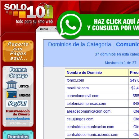
Dominios de la Categoría -
Comunica
37 dominios en esta categ
Mostrando 1 de 37
Nombre de Dominio
Prec
fonox.com
$49,
movilink.com
$2,
conexionmovil.com
$5
telefoniaempresas.com
$4
areadecomunicacion.com
Ofe
celujuegos.com
Ofe
centraldecomunicacion.com
Ofe
centraldecomunicaciones.com
Ofe