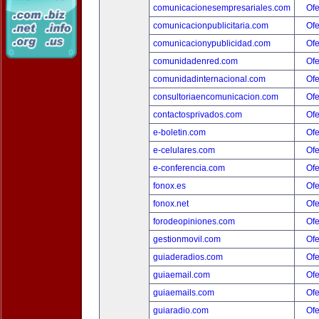
comunicacionesempresariales.com
Ofe
comunicacionpublicitaria.com
Ofe
comunicacionypublicidad.com
Ofe
comunidadenred.com
Ofe
comunidadinternacional.com
Ofe
consultoriaencomunicacion.com
Ofe
contactosprivados.com
Ofe
e-boletin.com
Ofe
e-celulares.com
Ofe
e-conferencia.com
Ofe
fonox.es
Ofe
fonox.net
Ofe
forodeopiniones.com
Ofe
gestionmovil.com
Ofe
guiaderadios.com
Ofe
guiaemail.com
Ofe
guiaemails.com
Ofe
guiaradio.com
Ofe