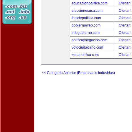
educacionpolitica.com
Ofertar!
eleccionesusa.com
Ofertar!
forodepolitica.com
Ofertar!
gobiernoweb.com
Ofertar!
infogobierno.com
Ofertar!
politicaynegocios.com
Ofertar!
votociudadano.com
Ofertar!
zonapolitica.com
Ofertar!
<< Categoria Anterior (Empresas e Industrias)