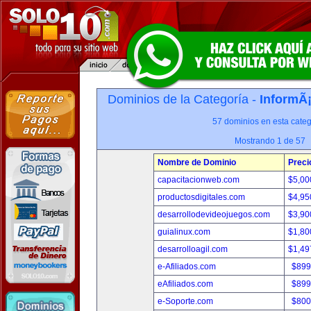
Dominios de la Categoría -
InformÃ¡
57 dominios en esta categ
Mostrando 1 de 57
Nombre de Dominio
Preci
capacitacionweb.com
$5,00
productosdigitales.com
$4,95
desarrollodevideojuegos.com
$3,90
guialinux.com
$1,80
desarrolloagil.com
$1,49
e-Afiliados.com
$899
eAfiliados.com
$899
e-Soporte.com
$800