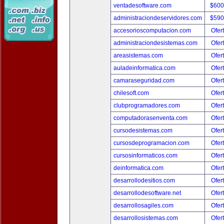
ventadesoftware.com
$600
administraciondeservidores.com
$590
accesorioscomputacion.com
Ofer
administraciondesistemas.com
Ofer
areasistemas.com
Ofer
auladeinformatica.com
Ofer
camaraseguridad.com
Ofer
chilesoft.com
Ofer
clubprogramadores.com
Ofer
computadorasenventa.com
Ofer
cursodesistemas.com
Ofer
cursosdeprogramacion.com
Ofer
cursosinformaticos.com
Ofer
deinformatica.com
Ofer
desarrollodesitios.com
Ofer
desarrollodesoftware.net
Ofer
desarrollosagiles.com
Ofer
desarrollosistemas.com
Ofer