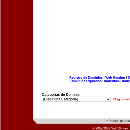
Registro de Dominios
|
Web Hosting
|
D
Dominios Expirados
|
Industrias
|
Indu
Categorías de Dominio:
[Pág. princi
** Precios expre
© 2002/2022 Solo10.com