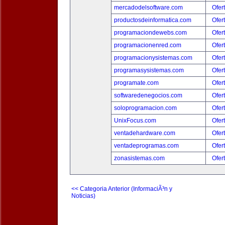
mercadodelsoftware.com
Ofer
productosdeinformatica.com
Ofer
programaciondewebs.com
Ofer
programacionenred.com
Ofer
programacionysistemas.com
Ofer
programasysistemas.com
Ofer
programate.com
Ofer
softwaredenegocios.com
Ofer
soloprogramacion.com
Ofer
UnixFocus.com
Ofer
ventadehardware.com
Ofer
ventadeprogramas.com
Ofer
zonasistemas.com
Ofer
<< Categoria Anterior (InformaciÃ³n y
Noticias)