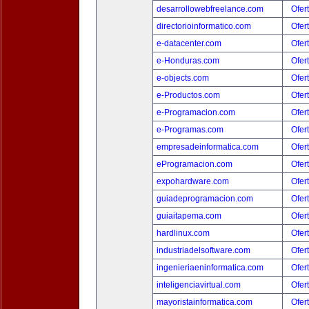
desarrollowebfreelance.com
Ofer
directorioinformatico.com
Ofer
e-datacenter.com
Ofer
e-Honduras.com
Ofer
e-objects.com
Ofer
e-Productos.com
Ofer
e-Programacion.com
Ofer
e-Programas.com
Ofer
empresadeinformatica.com
Ofer
eProgramacion.com
Ofer
expohardware.com
Ofer
guiadeprogramacion.com
Ofer
guiaitapema.com
Ofer
hardlinux.com
Ofer
industriadelsoftware.com
Ofer
ingenieriaeninformatica.com
Ofer
inteligenciavirtual.com
Ofer
mayoristainformatica.com
Ofer