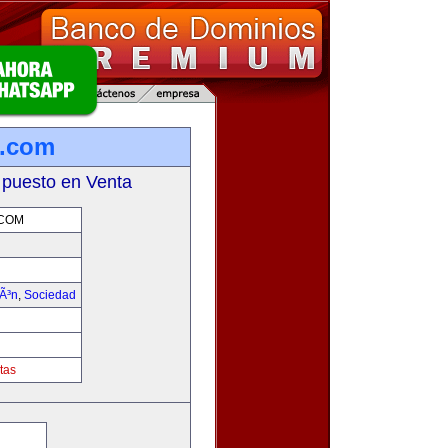
s.com
 puesto en Venta
.COM
iÃ³n
,
Sociedad
tas