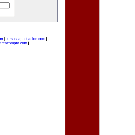
om
|
cursoscapacitacion.com
|
areacompra.com
|