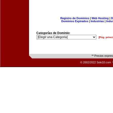
Registro de Dominios
|
Web Hosting
|
D
Dominios Expirados
|
Industrias
|
Indu
Categorías de Dominio:
[Pág. princi
** Precios expre
© 2002/2022 Solo10.com