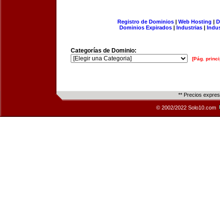
Registro de Dominios
|
Web Hosting
|
D
Dominios Expirados
|
Industrias
|
Indu
Categorías de Dominio:
[Pág. princi
** Precios expre
© 2002/2022 Solo10.com