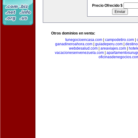
Precio Ofrecido $
Otros dominios en venta:
tunegocioencasa.com
|
campodetiro.com
|
ganadineroahora.com
|
guiadeperu.com
|
destin
webdesalud.com
|
areaviajes.com
|
hote
vacacionesenvenezuela.com
|
apartamentosurug
oficinasdenegocios.co