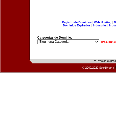
Registro de Dominios
|
Web Hosting
|
D
Dominios Expirados
|
Industrias
|
Indu
Categorías de Dominio:
[Pág. princi
** Precios expre
© 2002/2022 Solo10.com