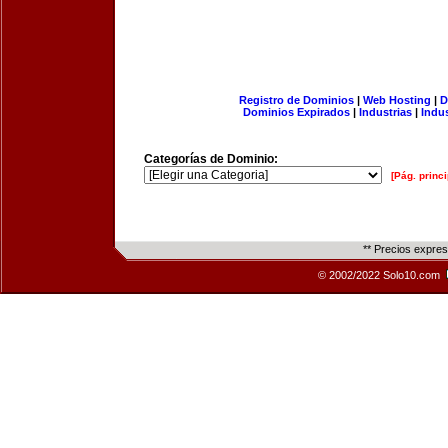
Registro de Dominios
|
Web Hosting
|
D
Dominios Expirados
|
Industrias
|
Indu
Categorías de Dominio:
[Pág. princi
** Precios expre
© 2002/2022 Solo10.com