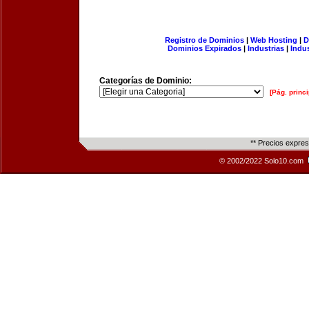
Registro de Dominios
|
Web Hosting
|
D
Dominios Expirados
|
Industrias
|
Indu
Categorías de Dominio:
[Pág. princi
** Precios expre
© 2002/2022 Solo10.com