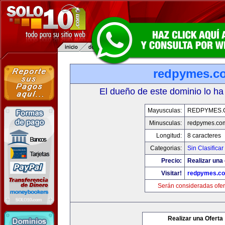
redpymes.c
El dueño de este dominio lo ha
Mayusculas:
REDPYMES.
Minusculas:
redpymes.co
Longitud:
8 caracteres
Categorias:
Sin Clasificar
Precio:
Realizar una 
Visitar!
redpymes.c
Serán consideradas ofer
Realizar una Oferta