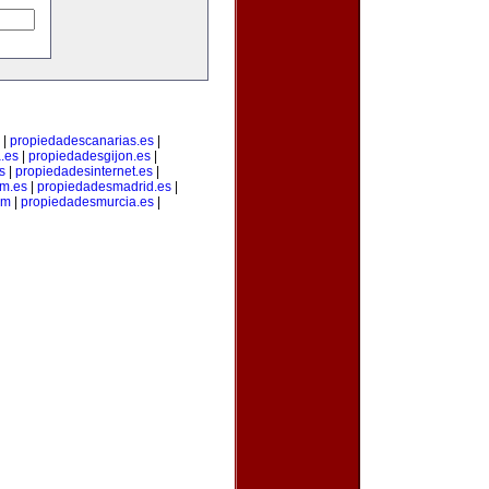
|
propiedadescanarias.es
|
.es
|
propiedadesgijon.es
|
s
|
propiedadesinternet.es
|
m.es
|
propiedadesmadrid.es
|
om
|
propiedadesmurcia.es
|