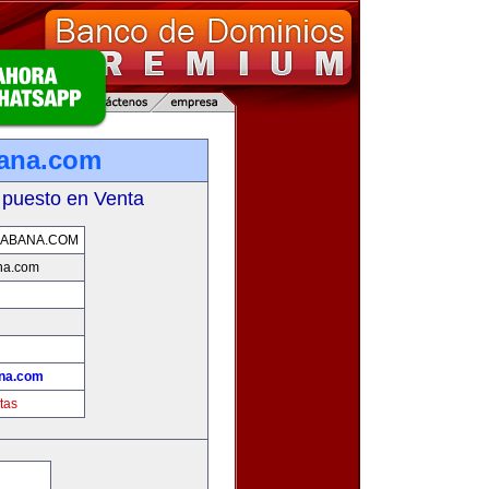
bana.com
 puesto en Venta
HABANA.COM
na.com
!
ana.com
tas