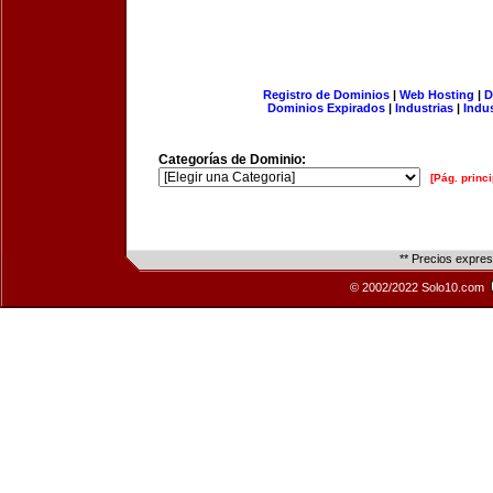
Registro de Dominios
|
Web Hosting
|
D
Dominios Expirados
|
Industrias
|
Indu
Categorías de Dominio:
[Pág. princi
** Precios expre
© 2002/2022 Solo10.com