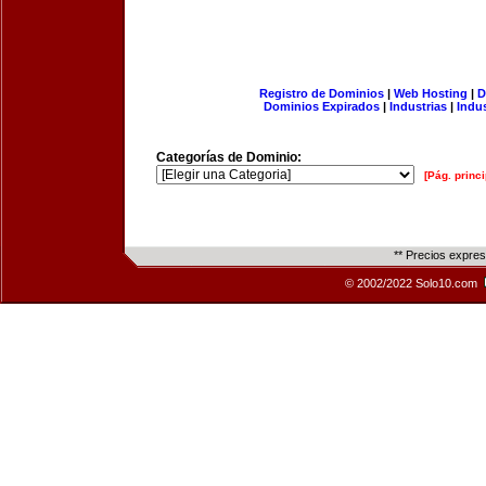
Registro de Dominios
|
Web Hosting
|
D
Dominios Expirados
|
Industrias
|
Indu
Categorías de Dominio:
[Pág. princi
** Precios expre
© 2002/2022 Solo10.com