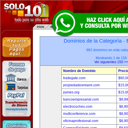
Dominios de la Categoría -
982 dominios en esta categ
Mostrando 1 de 150
Ver siguientes 150 >>
Nombre de Dominio
Preci
tradegate.com
$60,0
propiedadesmiami.com
$15,0
pymes.org
$15,0
bancoempresarial.com
$9,9
electrocoches.com
$8,9
multiconference.com
$8,9
oficinaprofesional.com
$8,9