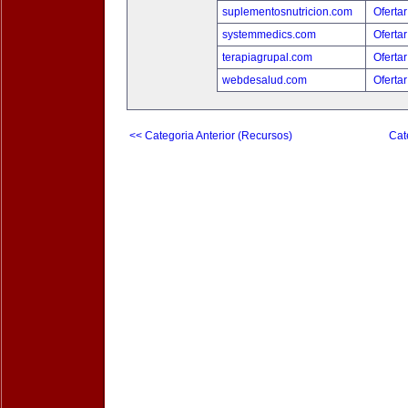
suplementosnutricion.com
Ofertar
systemmedics.com
Ofertar
terapiagrupal.com
Ofertar
webdesalud.com
Ofertar
<< Categoria Anterior (Recursos)
Cat