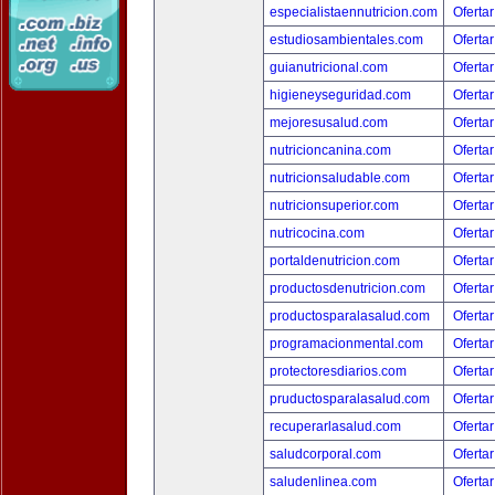
especialistaennutricion.com
Ofertar
estudiosambientales.com
Ofertar
guianutricional.com
Ofertar
higieneyseguridad.com
Ofertar
mejoresusalud.com
Ofertar
nutricioncanina.com
Ofertar
nutricionsaludable.com
Ofertar
nutricionsuperior.com
Ofertar
nutricocina.com
Ofertar
portaldenutricion.com
Ofertar
productosdenutricion.com
Ofertar
productosparalasalud.com
Ofertar
programacionmental.com
Ofertar
protectoresdiarios.com
Ofertar
pruductosparalasalud.com
Ofertar
recuperarlasalud.com
Ofertar
saludcorporal.com
Ofertar
saludenlinea.com
Ofertar