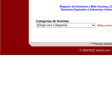
Registro de Dominios
|
Web Hosting
|
D
Dominios Expirados
|
Industrias
|
Indu
Categorías de Dominio:
[Pág. princi
** Precios expre
© 2002/2022 Solo10.com